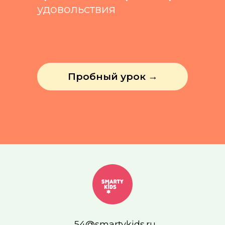
удовольствия
Пробный урок →
54@smartykids.ru